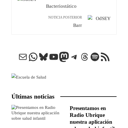
Bacteriostático
NOTICIA POSTERIOR
Barr
Correo electrónico
WhatsApp
Bluesky
YouTube
Mastodon
Telegram
Threads
Spotify
Feed RSS
Últimas noticias
Presentamos en
Radio Ubrique
nuestra aplicación