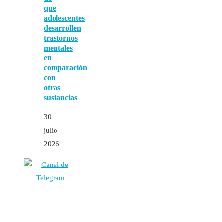
que
adolescentes
desarrollen
trastornos
mentales
en
comparación
con
otras
sustancias
30
julio
2026
Autores
Contacto