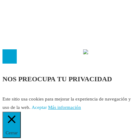
Política Editorial
Cookies
El
Observatorio de Salud 'Especialistas ¡YA!'
es una asociaci
inscrita en el Registro de Asociaciones de Andalucía con el nú
14.473 de la sección 1 con estos
Estatutos
NOS PREOCUPA TU PRIVACIDAD
Este sitio usa cookies para mejorar la experiencia de navegación y
uso de la web.
Aceptar
Más información
Cerrar