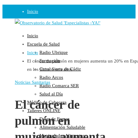
Inicio
Observatorio
Inicio
Opinión
Escuela de Salud
Radio Ubrique
Inicio
Radio
Formación
El cáncer de pulmón en mujeres aumenta un 20% en Esp
Guadalinfo Salud
Canal Sierra de Cádiz
en los últimos seis años
Radio Guadalete
Radio Arcos
COPE Pontevedra
Noticias Sanitarias
Radio Comarca SER
Salud en Radio Ubrique
Salud al Día
Salud en Verano
El cáncer de
Médico de Cabecera
Plataforma
Talleres ONLINE
pulmón en
Dejar de Fumar
Manifiestos
Alimentación Saludable
Comunicados
mujeres aumenta
Manipulador Alimentos
En nuestra Web