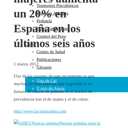
Trastornos Psicológicos
Colaboraciones
un 20% en
Primeros Auxilios
Cartas al Director
Pediatría
Medios de Comunicación
España en los
Taller Tabaquismo
Otros
Control del Peso
Vídeos
últimos seis años
Otros
Audio
Centro de Salud
Cara Oscura Sanidad
Publicaciones
Humor
1 marzo 2012
Glosario
Cal y Arena
Una de las razones de este incremento es que
Una de Cal
muchas de ellas piensan que engordan si no
Y otra de Arena
fuman. El cáncer de pulmón es el tercero en
Noticias Sanitarias
prevalencia tras el de mama y el de colon.
http://www.lavanguardia.com
Enlaces
Noticia anterior
Piernas peludas para la
Newsletter