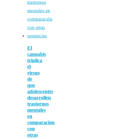
El
cannabis
triplica
el
riesgo
de
que
adolescentes
desarrollen
trastornos
mentales
en
comparación
con
otras