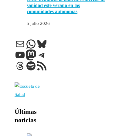
sanidad este verano en las
comunidades autónomas
5 julio 2026
Correo electrónico
WhatsApp
Bluesky
YouTube
Mastodon
Telegram
Threads
Spotify
Feed RSS
Últimas
noticias