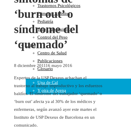
Trastornos Psicológicos
Colaboraciones
‘burn out’ o
Primeros Auxilios
Cartas al Director
Pediatría
Medios de Comunicación
síndrome del
Taller Tabaquismo
Otros
Control del Peso
Vídeos
‘quemado’
Otros
Audio
Centro de Salud
Cara Oscura Sanidad
Publicaciones
Humor
8 diciembre 2011
16 mayo 2016
Glosario
Cal y Arena
Expertos de la USP Dexeus achachan el
Una de Cal
trastorno al trabajo improductivo y los esfuerzos
Y otra de Arena
baldíos. El síndrome del trabajador ‘quemado’ o
Noticias Sanitarias
‘burn out’ afecta ya al 30% de los médicos y
enfermeras, según avanzó ayer este martes el
Enlaces
Instituto de USP Dexeus de Barcelona en un
comunicado.
Newsletter