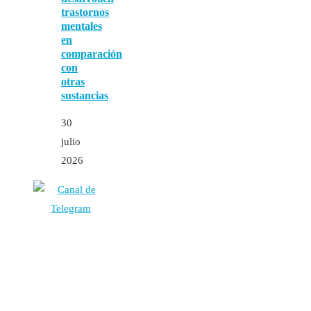
trastornos
mentales
en
comparación
con
otras
sustancias
30
julio
2026
Autores
Contacto
Política Editorial
Cookies