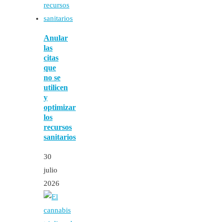
Anular
las
citas
que
no se
utilicen
y
optimizar
los
recursos
sanitarios
30
julio
2026