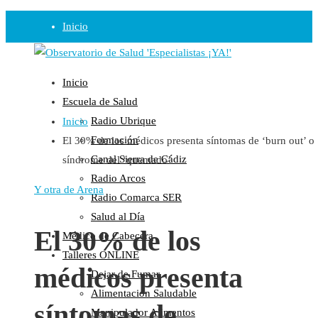
Inicio
Observatorio
Inicio
Opinión
Escuela de Salud
Radio Ubrique
Inicio
Radio
Formación
El 30% de los médicos presenta síntomas de ‘burn out’ o
Guadalinfo Salud
Canal Sierra de Cádiz
síndrome del ‘quemado’
Radio Guadalete
Radio Arcos
COPE Pontevedra
Y otra de Arena
Radio Comarca SER
Salud en Radio Ubrique
Salud al Día
Salud en Verano
El 30% de los
Médico de Cabecera
Plataforma
Talleres ONLINE
médicos presenta
Dejar de Fumar
Manifiestos
Alimentación Saludable
Comunicados
síntomas de
Manipulador Alimentos
En nuestra Web