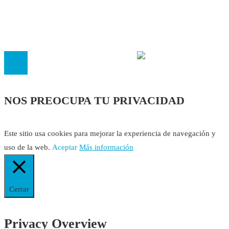
El
Observatorio de Salud 'Especialistas ¡YA!'
es una asociaci
inscrita en el Registro de Asociaciones de Andalucía con el nú
14.473 de la sección 1 con estos
Estatutos
NOS PREOCUPA TU PRIVACIDAD
Este sitio usa cookies para mejorar la experiencia de navegación y
uso de la web.
Aceptar
Más información
Cerrar
Privacy Overview